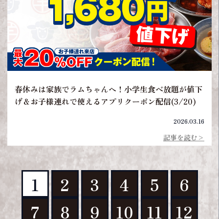
春休みは家族でラムちゃんへ！小学生食べ放題が値下
げ＆お子様連れで使えるアプリクーポン配信(3/20)
2026.03.16
記事を読む>
1
2
3
4
5
6
7
8
9
10
11
12