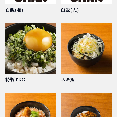
白飯(並)
白飯(大)
特製TKG
ネギ飯