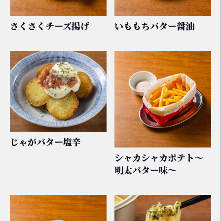
さくさくチーズ揚げ
いももちバター醤油
じゃがバター塩辛
シャカシャカポテト～
明太バター味～