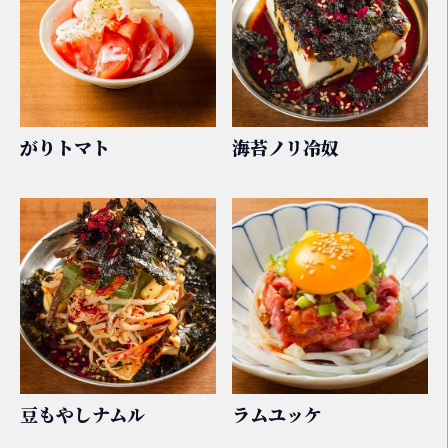
がりトマト
海苔ノリ冷奴
豆もやしナムル
ラムユッケ