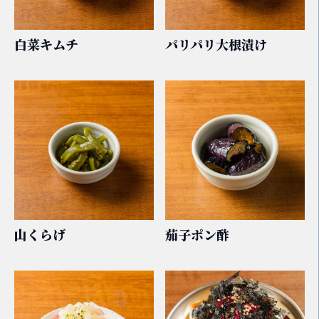
白菜キムチ
パリパリ大根漬け
山くらげ
茄子ポン酢