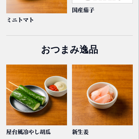
国産茄子
ミニトマト
おつまみ逸品
屋台風冷やし胡瓜
新生姜