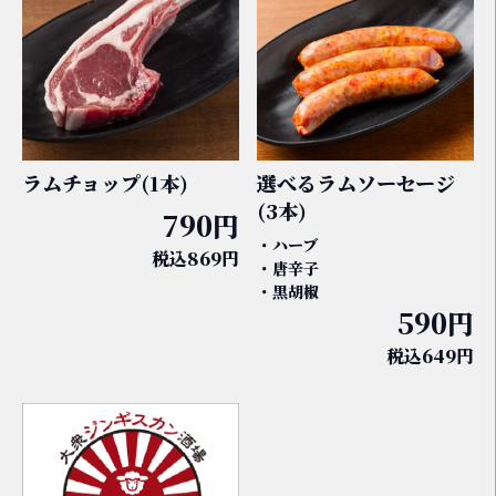
ラムチョップ(1本)
選べるラムソーセージ
(3本)
790円
・ハーブ
税込869円
・唐辛子
・黒胡椒
590円
税込649円