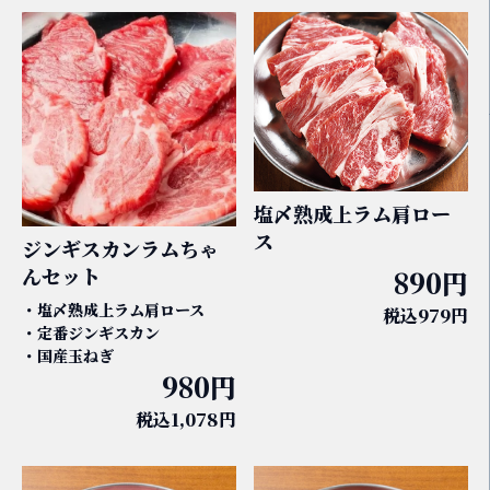
塩〆熟成上ラム肩ロー
ス
ジンギスカンラムちゃ
んセット
890円
・塩〆熟成上ラム肩ロース
税込979円
・定番ジンギスカン
・国産玉ねぎ
980円
税込1,078円