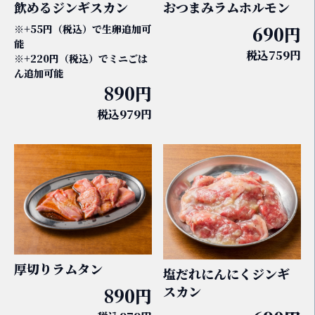
飲めるジンギスカン
おつまみラムホルモン
※+55円（税込）で生卵追加可
690円
能
税込759円
※+220円（税込）でミニごは
ん追加可能
890円
税込979円
厚切りラムタン
塩だれにんにくジンギ
スカン
890円